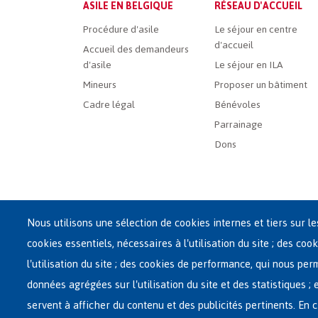
Main
ASILE EN BELGIQUE
RÉSEAU D'ACCUEIL
French
Procédure d'asile
Le séjour en centre
d'accueil
Menu
Accueil des demandeurs
d'asile
Le séjour en ILA
Mineurs
Proposer un bâtiment
Cadre légal
Bénévoles
Parrainage
Dons
Nous utilisons une sélection de cookies internes et tiers sur l
cookies essentiels, nécessaires à l'utilisation du site ; des cook
Siège central de Fedasil
l'utilisation du site ; des cookies de performance, qui nous pe
Rue des Chartreux 21 , 1000 Bruxelles
données agrégées sur l'utilisation du site et des statistiques ;
E-mail : info@fedasil.be • T : +32-(0)2-213 44 11 • F : +32
servent à afficher du contenu et des publicités pertinents. E
Vie privée, copyright et disclaimer
|
Déclaration d'acce