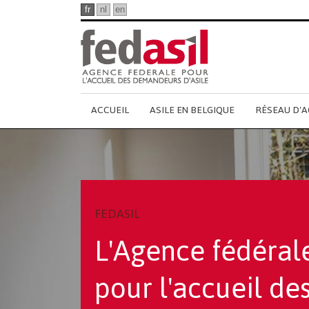
Passer
fr
nl
en
au
contenu
principal
Main
ACCUEIL
ASILE EN BELGIQUE
RÉSEAU D'A
French
Menu
FEDASIL
L'Agence fédéral
pour l'accueil de