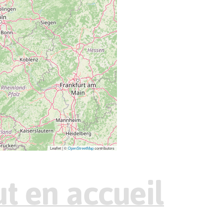
Leaflet | ©
OpenStreetMap
contributors