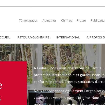
Top
Témoignages
Actualités
Chiffres
Presse
Publicatio
French
menu
CCUEIL
RETOUR VOLONTAIRE
INTERNATIONAL
À PROPOS D
A Fedasil, nous nous chargeons de l'accuei
protection internationale et garantissons la 
e
conformité des différentes structures d'accue
Nous coordonnons également l'organisation
s
volontaires vers les pays d'origine. Nous i
migrants et nos partenaires via
www.retour