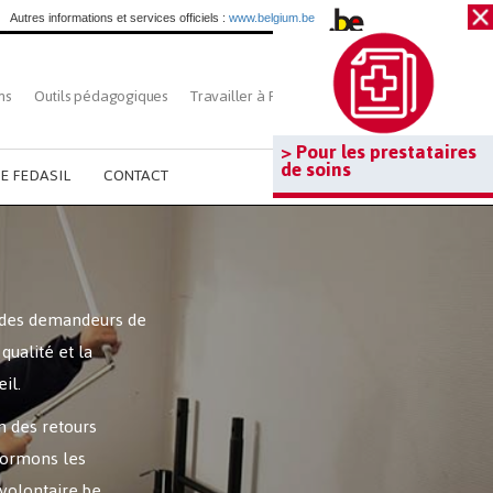
Autres informations et services officiels :
www.belgium.be
ns
Outils pédagogiques
Travailler à Fedasil
Rechercher
> Pour les prestataires
de soins
E FEDASIL
CONTACT
l des demandeurs de
qualité et la
il.
 des retours
nformons les
volontaire.be
.