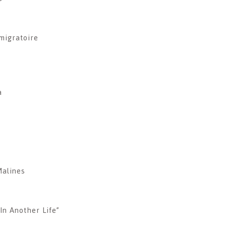
migratoire
a
Malines
In Another Life”