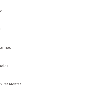
x
I
asernes
nales
os résidentes