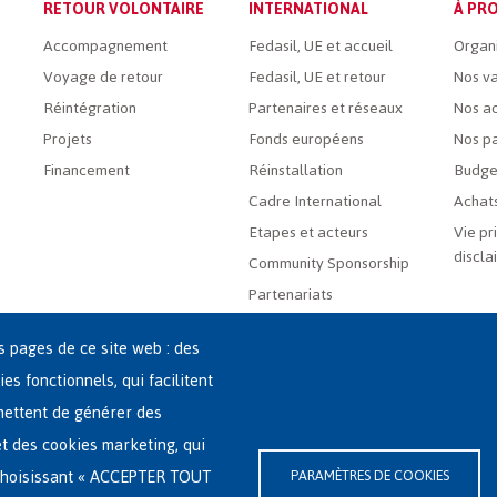
RETOUR VOLONTAIRE
INTERNATIONAL
À PRO
Accompagnement
Fedasil, UE et accueil
Organ
Voyage de retour
Fedasil, UE et retour
Nos va
Réintégration
Partenaires et réseaux
Nos ac
Projets
Fonds européens
Nos pa
Financement
Réinstallation
Budge
Cadre International
Achats
Etapes et acteurs
Vie pr
discla
Community Sponsorship
Partenariats
es pages de ce site web : des
ies fonctionnels, qui facilitent
rmettent de générer des
 et des cookies marketing, qui
-(0)2-213 44 22
n choisissant « ACCEPTER TOUT
PARAMÈTRES DE COOKIES
ssibilité
|
Déclaration relative aux cookies