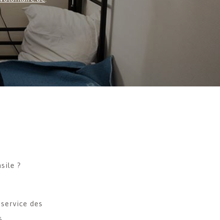
sile ?
 service des
s