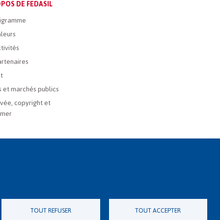
POS DE FEDASIL
igramme
leurs
tivités
rtenaires
t
 et marchés publics
ivée, copyright et
imer
TOUT REFUSER
TOUT ACCEPTER