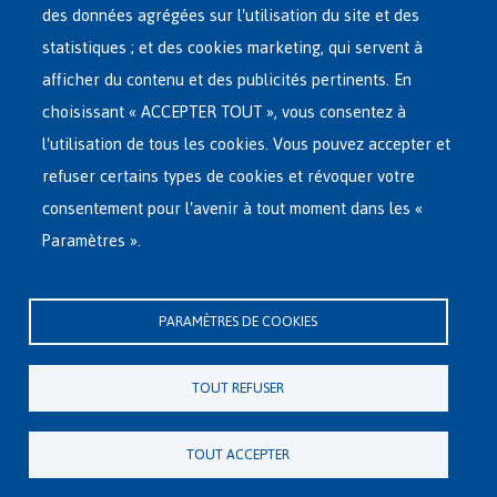
RÉSEAU D'ACCUEIL
Menu
des données agrégées sur l'utilisation du site et des
statistiques ; et des cookies marketing, qui servent à
RETOUR VOLONTAIRE
afficher du contenu et des publicités pertinents. En
choisissant « ACCEPTER TOUT », vous consentez à
INTERNATIONAL
l'utilisation de tous les cookies. Vous pouvez accepter et
À PROPOS DE FEDASIL
refuser certains types de cookies et révoquer votre
consentement pour l'avenir à tout moment dans les «
Paramètres ».
Siège central de Fedasil
Rue des Chartreux 21 , 1000 Bruxelles
PARAMÈTRES DE COOKIES
E-mail : info@fedasil.be • T : +32-(0)2-213 44 11 • F : +32-(0)2-213 44 22
Vie privée, copyright et disclaimer
|
Déclaration d'accessibilité
|
TOUT REFUSER
Déclaration relative aux cookies
Paramètres de cookies
TOUT ACCEPTER