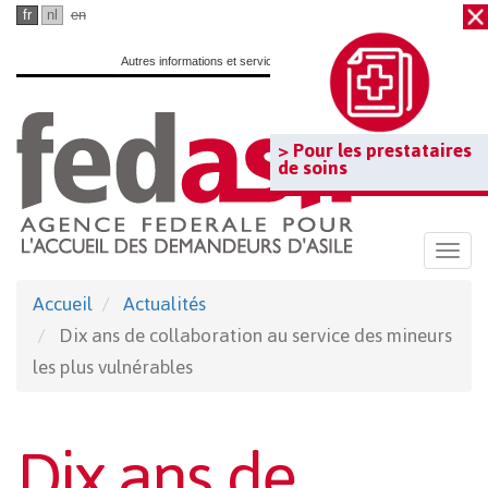
Passer
fr
nl
en
au
Autres informations et services officiels :
www.belgium.be
contenu
principal
> Pour les prestataires
de soins
Togg
navi
Accueil
Actualités
Dix ans de collaboration au service des mineurs
les plus vulnérables
Dix ans de