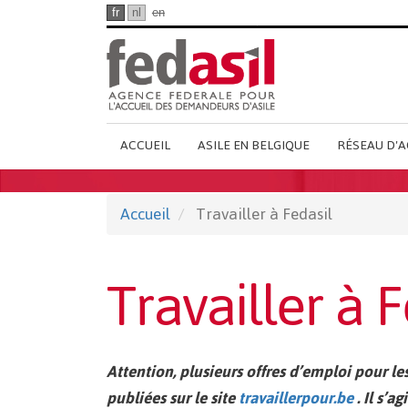
Passer
fr
nl
en
au
contenu
principal
Main
ACCUEIL
ASILE EN BELGIQUE
RÉSEAU D'A
French
Menu
Accueil
Travailler à Fedasil
Travailler à F
Attention, plusieurs offres d’emploi pour le
publiées sur le site
travaillerpour.be
. Il s’