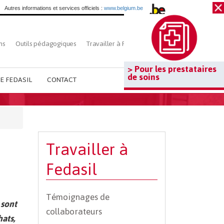
Autres informations et services officiels :
www.belgium.be
ns
Outils pédagogiques
Travailler à Fedasil
Rechercher
> Pour les prestataires
de soins
E FEDASIL
CONTACT
Travailler à
Fedasil
Témoignages de
 sont
collaborateurs
hats,