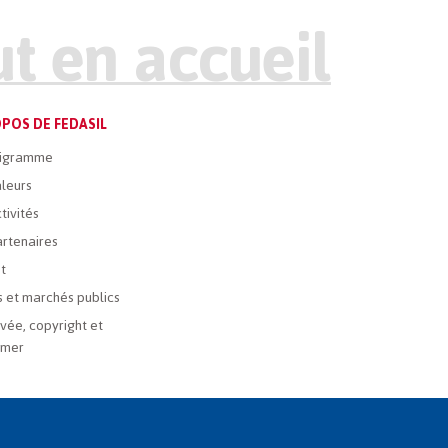
POS DE FEDASIL
igramme
leurs
tivités
rtenaires
t
 et marchés publics
ivée, copyright et
imer