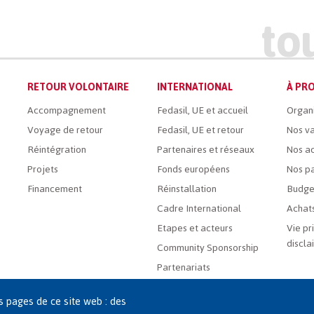
RETOUR VOLONTAIRE
INTERNATIONAL
À PRO
Accompagnement
Fedasil, UE et accueil
Organ
Voyage de retour
Fedasil, UE et retour
Nos va
Réintégration
Partenaires et réseaux
Nos ac
Projets
Fonds européens
Nos pa
Financement
Réinstallation
Budge
Cadre International
Achats
Etapes et acteurs
Vie pr
discla
Community Sponsorship
Partenariats
es pages de ce site web : des