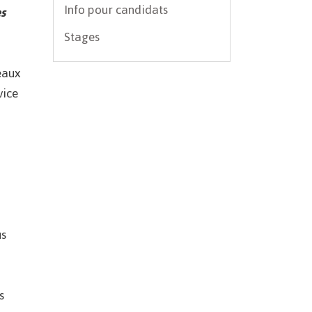
Info pour candidats
es
Stages
eaux
vice
us
s