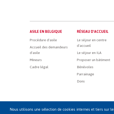
Main
ASILE EN BELGIQUE
RÉSEAU D'ACCUEIL
French
Procédure d'asile
Le séjour en centre
d'accueil
Menu
Accueil des demandeurs
d'asile
Le séjour en ILA
Mineurs
Proposer un bâtiment
Cadre légal
Bénévoles
Parrainage
Dons
Nous utilisons une sélection de cookies internes et tiers sur l