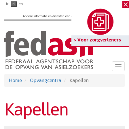
Ga
fr
nl
en
naar
Andere informatie en diensten van de overheid:
www.belgium.be
hoofdinhoud
> Voor zorgverleners
Togg
navi
Home
Opvangcentra
Kapellen
Kapellen