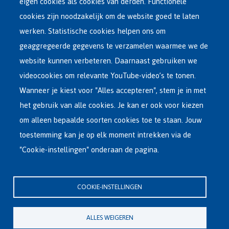
eigen cookies als cookies van derden. Functionele
Main
ASIEL IN BELGIË
cookies zijn noodzakelijk om de website goed te laten
Dutch
werken. Statistische cookies helpen ons om
OPVANGNETWERK
Menu
geaggregeerde gegevens te verzamelen waarmee we de
website kunnen verbeteren. Daarnaast gebruiken we
VRIJWILLIGE TERUGKEER
videocookies om relevante YouTube-video’s te tonen.
Wanneer je kiest voor "Alles accepteren", stem je in met
INTERNATIONAAL
het gebruik van alle cookies. Je kan er ook voor kiezen
OVER FEDASIL
om alleen bepaalde soorten cookies toe te staan. Jouw
toestemming kan je op elk moment intrekken via de
"Cookie-instellingen" onderaan de pagina.
Hoofdzetel Fedasil
Kartuizersstraat 21 , 1000 Brussel
COOKIE-INSTELLINGEN
Email : info@fedasil.be • T : +32-(0)2-213 44 11 • F : +32-(0)2-213 44 22
Privacy, copyright en disclaimer
|
Toegankelijkheidsverklaring
|
ALLES WEIGEREN
Cookieverklaring