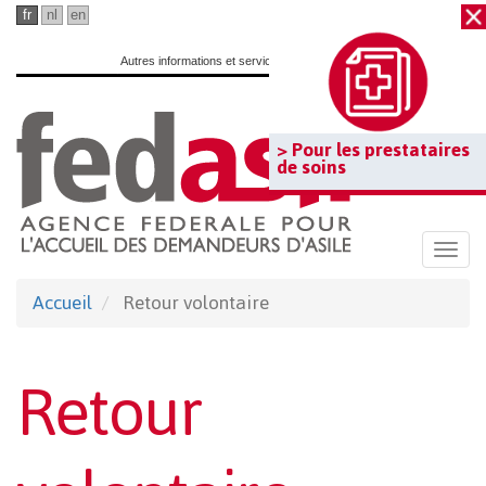
Passer
fr
nl
en
au
Autres informations et services officiels :
www.belgium.be
contenu
principal
> Pour les prestataires
de soins
Togg
navi
Accueil
Retour volontaire
Retour