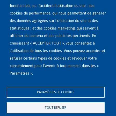
Main
ASILE EN BELGIQUE
fonctionnels, qui facilitent l'utilisation du site ; des
French
cookies de performance, qui nous permettent de générer
RÉSEAU D'ACCUEIL
Menu
des données agrégées sur l'utilisation du site et des
statistiques ; et des cookies marketing, qui servent à
RETOUR VOLONTAIRE
afficher du contenu et des publicités pertinents. En
choisissant « ACCEPTER TOUT », vous consentez à
INTERNATIONAL
l'utilisation de tous les cookies. Vous pouvez accepter et
À PROPOS DE FEDASIL
refuser certains types de cookies et révoquer votre
consentement pour l'avenir à tout moment dans les «
Paramètres ».
Siège central de Fedasil
Rue des Chartreux 21 , 1000 Bruxelles
PARAMÈTRES DE COOKIES
E-mail : info@fedasil.be • T : +32-(0)2-213 44 11 • F : +32-(0)2-213 44 22
Vie privée, copyright et disclaimer
|
Déclaration d'accessibilité
|
TOUT REFUSER
Déclaration relative aux cookies