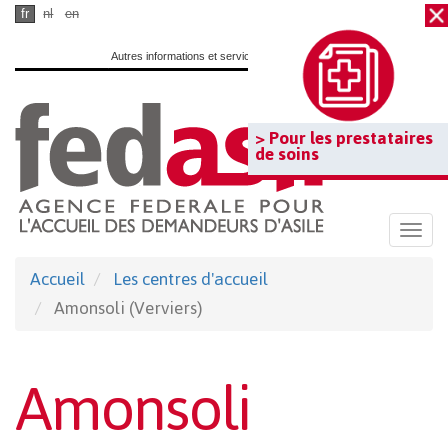
Passer
fr
nl
en
au
Autres informations et services officiels :
www.belgium.be
contenu
principal
> Pour les prestataires
de soins
Togg
navi
Accueil
Les centres d'accueil
Amonsoli (Verviers)
Amonsoli