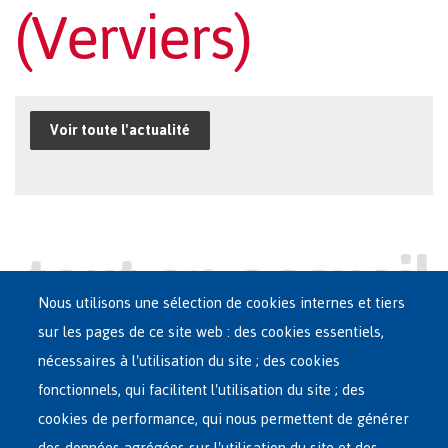
(Verviers)
Voir toute l'actualité
Nous utilisons une sélection de cookies internes et tiers
sur les pages de ce site web : des cookies essentiels,
nécessaires à l'utilisation du site ; des cookies
Main
ASILE EN BELGIQUE
fonctionnels, qui facilitent l'utilisation du site ; des
French
cookies de performance, qui nous permettent de générer
RÉSEAU D'ACCUEIL
des données agrégées sur l'utilisation du site et des