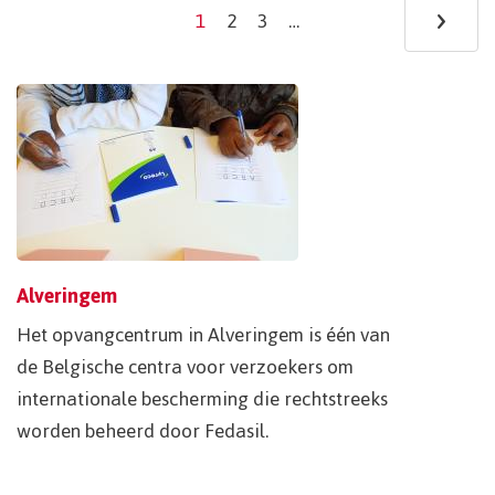
›
Ne
1
2
3
…
Current
Page
Page
page
pa
Alveringem
Het opvangcentrum in Alveringem is één van
de Belgische centra voor verzoekers om
internationale bescherming die rechtstreeks
worden beheerd door Fedasil.