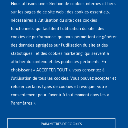
Nous utilisons une sélection de cookies internes et tiers
sur les pages de ce site web : des cookies essentiels,
nécessaires à l'utilisation du site ; des cookies
Main
ASILE EN BELGIQUE
fonctionnels, qui facilitent l'utilisation du site ; des
French
cookies de performance, qui nous permettent de générer
RÉSEAU D'ACCUEIL
Menu
des données agrégées sur l'utilisation du site et des
statistiques ; et des cookies marketing, qui servent à
RETOUR VOLONTAIRE
afficher du contenu et des publicités pertinents. En
choisissant « ACCEPTER TOUT », vous consentez à
INTERNATIONAL
l'utilisation de tous les cookies. Vous pouvez accepter et
À PROPOS DE FEDASIL
refuser certains types de cookies et révoquer votre
consentement pour l'avenir à tout moment dans les «
Paramètres ».
Siège central de Fedasil
Rue des Chartreux 21 , 1000 Bruxelles
PARAMÈTRES DE COOKIES