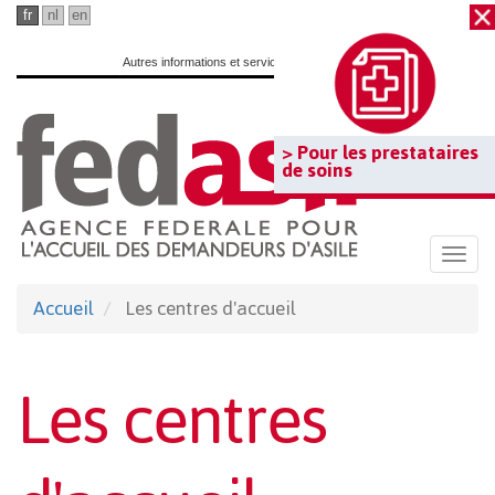
Passer
fr
nl
en
au
Autres informations et services officiels :
www.belgium.be
contenu
principal
> Pour les prestataires
de soins
Togg
navi
Accueil
Les centres d'accueil
Les centres