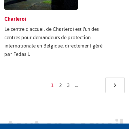
Charleroi
Le centre d'accueil de Charleroi est l'un des
centres pour demandeurs de protection
internationale en Belgique, directement géré
par Fedasil.
Pagination
›
Ne
1
2
3
…
Current
Page
Page
page
pa