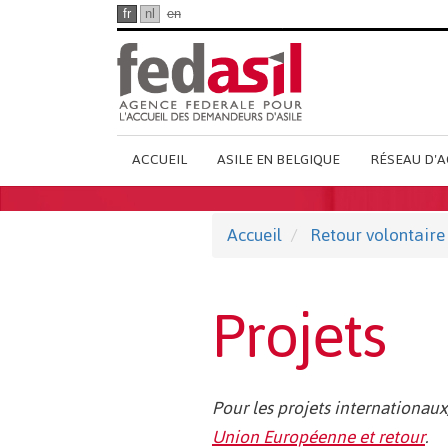
Passer
fr
nl
en
au
contenu
principal
Main
ACCUEIL
ASILE EN BELGIQUE
RÉSEAU D'A
French
Menu
Accueil
Retour volontaire
Projets
Pour les projets internationaux
Union Européenne et retour
.