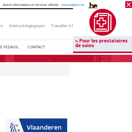
Autres informations et services officiels :
www.belgium.be
ns
Outils pédagogiques
Travailler à Fedasil
Rechercher
> Pour les prestataires
de soins
E FEDASIL
CONTACT