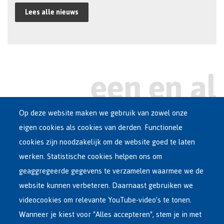
Lees alle nieuws
Op deze website maken we gebruik van zowel onze
eigen cookies als cookies van derden. Functionele
Main
ASIEL IN BELGIË
cookies zijn noodzakelijk om de website goed te laten
Dutch
werken. Statistische cookies helpen ons om
OPVANGNETWERK
Menu
geaggregeerde gegevens te verzamelen waarmee we de
website kunnen verbeteren. Daarnaast gebruiken we
VRIJWILLIGE TERUGKEER
videocookies om relevante YouTube-video’s te tonen.
Wanneer je kiest voor "Alles accepteren", stem je in met
INTERNATIONAAL