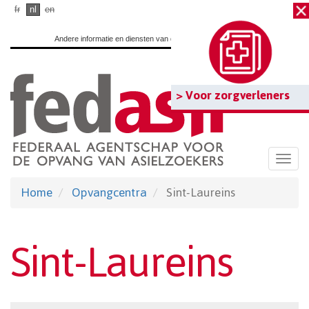
Ga
fr
nl
en
naar
Andere informatie en diensten van de overheid:
www.belgium.be
hoofdinhoud
> Voor zorgverleners
Togg
navi
Home
Opvangcentra
Sint-Laureins
Sint-Laureins