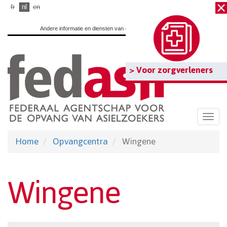
Ga
fr
nl
en
naar
Andere informatie en diensten van de overheid:
www.belgium.be
hoofdinhoud
> Voor zorgverleners
Togg
navi
Home
Opvangcentra
Wingene
Wingene