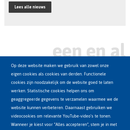
Lees alle nieuws
Op deze website maken we gebruik van zowel onze
eigen cookies als cookies van derden. Functionele
Main
ASIEL IN BELGIË
cookies zijn noodzakelijk om de website goed te laten
Dutch
werken. Statistische cookies helpen ons om
OPVANGNETWERK
Menu
geaggregeerde gegevens te verzamelen waarmee we de
website kunnen verbeteren. Daarnaast gebruiken we
VRIJWILLIGE TERUGKEER
videocookies om relevante YouTube-video’s te tonen.
Wanneer je kiest voor "Alles accepteren", stem je in met
INTERNATIONAAL