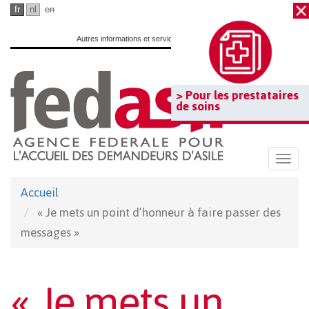
Passer
fr
nl
en
au
Autres informations et services officiels :
www.belgium.be
contenu
principal
> Pour les prestataires
de soins
Togg
navi
Accueil
« Je mets un point d’honneur à faire passer des
messages »
« Je mets un