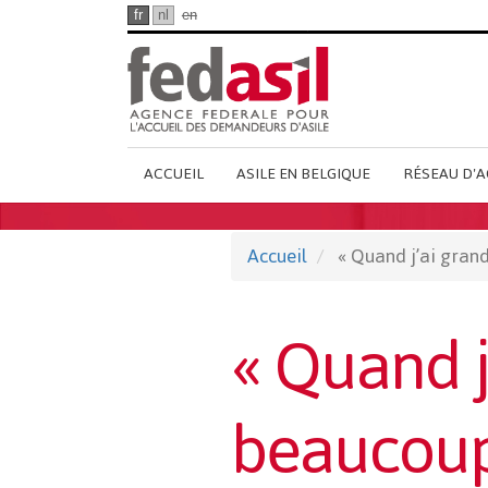
Passer
fr
nl
en
au
contenu
principal
Main
ACCUEIL
ASILE EN BELGIQUE
RÉSEAU D'A
French
Menu
Accueil
« Quand j’ai grand
« Quand j
beaucoup