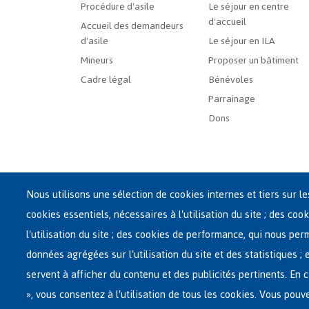
French
Procédure d'asile
Le séjour en centre
d'accueil
Menu
Accueil des demandeurs
d'asile
Le séjour en ILA
Mineurs
Proposer un bâtiment
Cadre légal
Bénévoles
Parrainage
Dons
Nous utilisons une sélection de cookies internes et tiers sur l
cookies essentiels, nécessaires à l'utilisation du site ; des cook
Siège central de Fedasil
l'utilisation du site ; des cookies de performance, qui nous pe
Rue des Chartreux 21 , 1000 Bruxelles
données agrégées sur l'utilisation du site et des statistiques ;
E-mail : info@fedasil.be • T : +32-(0)2-213 44 11 • F : +32
servent à afficher du contenu et des publicités pertinents. E
Vie privée, copyright et disclaimer
|
Déclaration d'acce
», vous consentez à l'utilisation de tous les cookies. Vous pouv
Paramètres de cookies