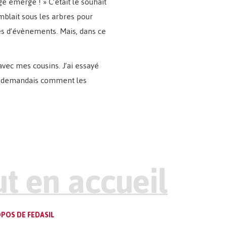
e émerge ! » C’était le souhait
mblait sous les arbres pour
tes d’évènements. Mais, dans ce
avec mes cousins. J’ai essayé
e me demandais comment les
POS DE FEDASIL