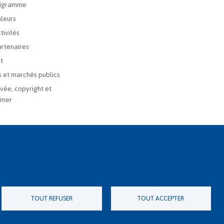
igramme
leurs
tivités
rtenaires
t
 et marchés publics
ivée, copyright et
imer
TOUT REFUSER
TOUT ACCEPTER