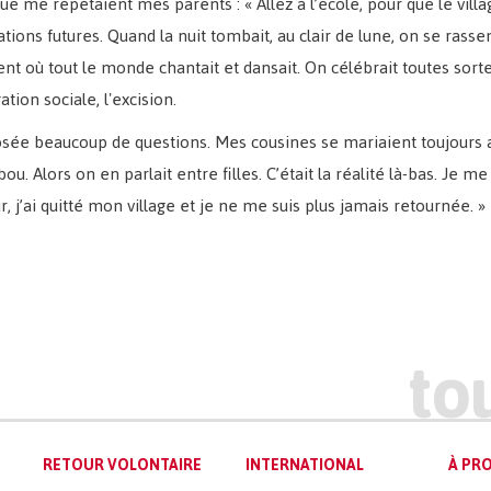
 me répétaient mes parents : « Allez à l’école, pour que le villag
ions futures. Quand la nuit tombait, au clair de lune, on se rasse
ment où tout le monde chantait et dansait. On célébrait toutes sor
gation sociale, l'excision.
posée beaucoup de questions. Mes cousines se mariaient toujours 
abou. Alors on en parlait entre filles. C’était la réalité là-bas. J
r, j’ai quitté mon village et je ne me suis plus jamais retournée. »
RETOUR VOLONTAIRE
INTERNATIONAL
À PRO