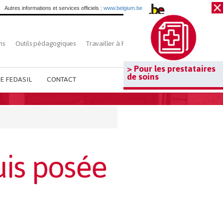
Autres informations et services officiels :
www.belgium.be
ns
Outils pédagogiques
Travailler à Fedasil
Rechercher
> Pour les prestataires
de soins
E FEDASIL
CONTACT
uis posée