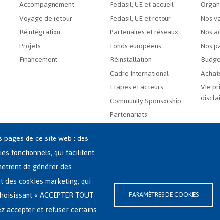
Accompagnement
Fedasil, UE et accueil
Organ
Voyage de retour
Fedasil, UE et retour
Nos va
Réintégration
Partenaires et réseaux
Nos ac
Projets
Fonds européens
Nos pa
Financement
Réinstallation
Budge
Cadre International
Achats
Etapes et acteurs
Vie pr
discla
Community Sponsorship
Partenariats
es pages de ce site web : des
ies fonctionnels, qui facilitent
rmettent de générer des
 et des cookies marketing, qui
-(0)2-213 44 22
n choisissant « ACCEPTER TOUT
PARAMÈTRES DE COOKIES
ssibilité
|
Déclaration relative aux cookies
ez accepter et refuser certains