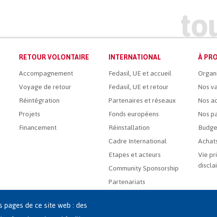
RETOUR VOLONTAIRE
INTERNATIONAL
À PRO
Accompagnement
Fedasil, UE et accueil
Organ
Voyage de retour
Fedasil, UE et retour
Nos va
Réintégration
Partenaires et réseaux
Nos ac
Projets
Fonds européens
Nos pa
Financement
Réinstallation
Budge
Cadre International
Achats
Etapes et acteurs
Vie pr
discla
Community Sponsorship
Partenariats
es pages de ce site web : des