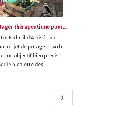
Un potager thérapeutique pour cultiver le bien-être et les compétences
tre Fedasil d'Arrivés, un
u projet de potager a vu le
ec un objectif bien précis :
er le bien-être des...
›
Next
page