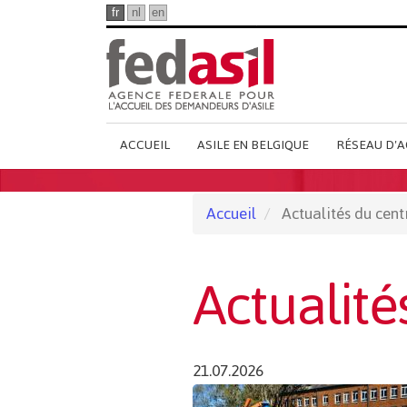
Passer
fr
nl
en
au
contenu
principal
Main
ACCUEIL
ASILE EN BELGIQUE
RÉSEAU D'A
French
Menu
Accueil
Actualités du cent
Actualité
21.07.2026