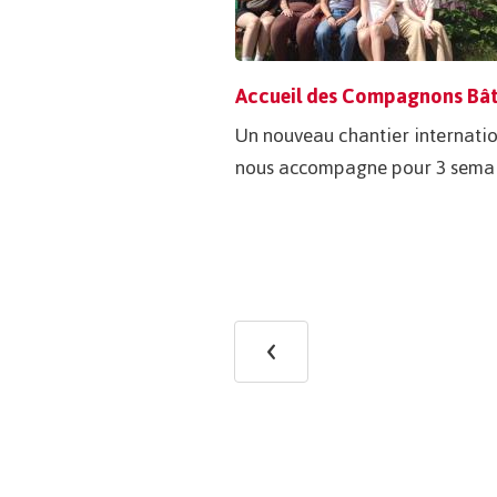
Un nouveau chantier internati
nous accompagne pour 3 semai
Pagination
‹
Previous
page