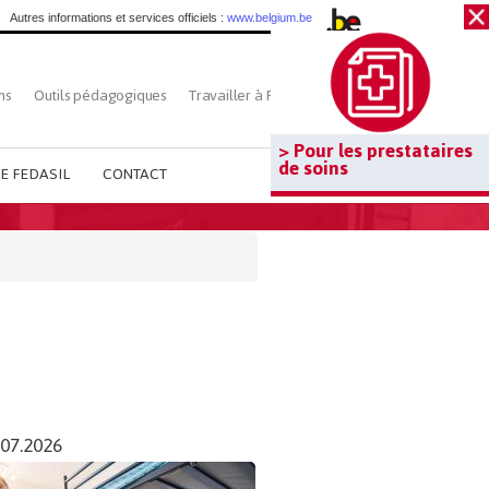
Autres informations et services officiels :
www.belgium.be
ns
Outils pédagogiques
Travailler à Fedasil
Rechercher
> Pour les prestataires
de soins
E FEDASIL
CONTACT
.07.2026