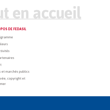
POS DE FEDASIL
igramme
leurs
tivités
rtenaires
t
 et marchés publics
ivée, copyright et
imer