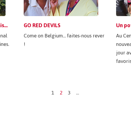
Accueil des Compagnons Bâtisseurs
GO RED DEVILS
onal
Come on Belgium… faites-nous rever
Au Cen
nes.
!
nouvea
jour av
favoris
1
2
3
…
Page
Current
Page
page