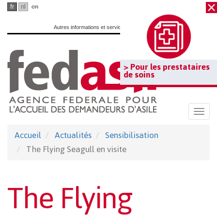
Passer
fr
nl
en
au
Autres informations et services officiels :
www.belgium.be
contenu
principal
> Pour les prestataires
de soins
Togg
navi
Accueil
Actualités
Sensibilisation
The Flying Seagull en visite
The Flying