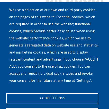
We use a selection of our own and third-party cookies
on the pages of this website: Essential cookies, which
Main
are required in order to use the website; functional
ASYLUM IN BELGIUM
menu
cookies, which provide better easy of use when using
RECEPTION CENTRES
the website; performance cookies, which we use to
VOLUNTARY RETURN
generate aggregated data on website use and statistics;
and marketing cookies, which are used to display
INTERNATIONAL
relevant content and advertising. If you choose "ACCEPT
ABOUT FEDASIL
ALL", you consent to the use of all cookies. You can
accept and reject individual cookie types and revoke
your consent for the future at any time at "Settings".
Fedasil's Head Office
Rue des Chartreux 21 , 1000 Bruxelles
COOKIE SETTINGS
E-mail : info@fedasil.be • T : +32-(0)2-213 44 11 • F : +32-(0)2-213 44 22