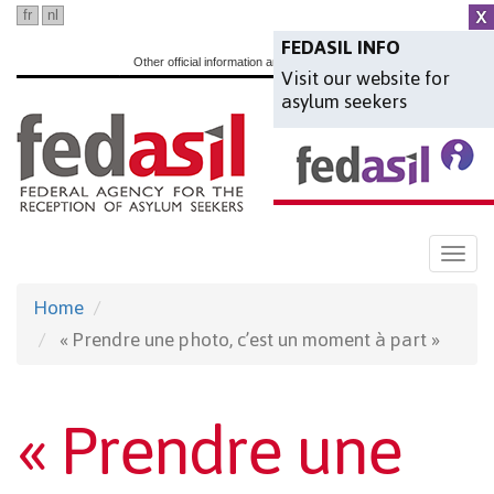
Skip
fr
nl
en
to
FEDASIL INFO
Other official information and services:
www.belgium.be
Visit our website for
main
asylum seekers
content
Togg
navi
Home
« Prendre une photo, c’est un moment à part »
« Prendre une