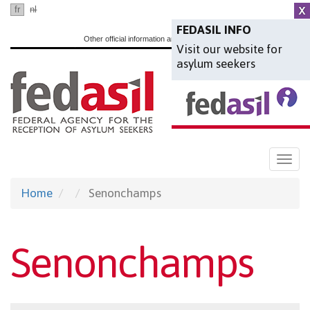
Skip
fr
nl
en
to
FEDASIL INFO
Other official information and services:
www.belgium.be
Visit our website for
main
asylum seekers
content
Togg
navi
Home
Senonchamps
Senonchamps