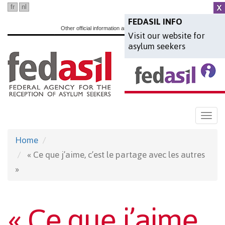
Skip
fr
nl
en
to
FEDASIL INFO
Other official information and services:
www.belgium.be
Visit our website for
main
asylum seekers
content
Togg
navi
Home
« Ce que j’aime, c’est le partage avec les autres
»
« Ce que j’aime,