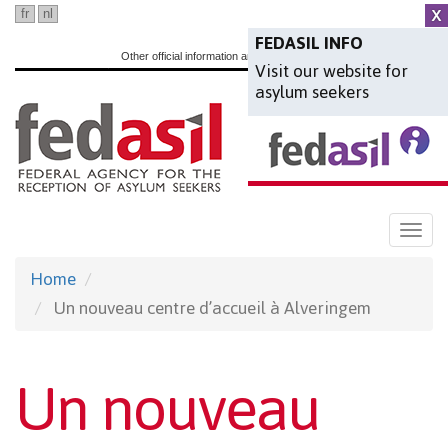
Skip
fr
nl
en
to
FEDASIL INFO
Other official information and services:
www.belgium.be
Visit our website for
main
asylum seekers
content
Togg
navi
Home
Un nouveau centre d’accueil à Alveringem
Un nouveau