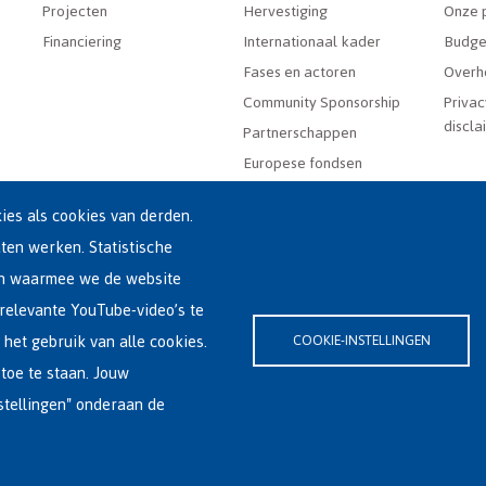
Projecten
Hervestiging
Onze 
Financiering
Internationaal kader
Budge
Fases en actoren
Overh
Community Sponsorship
Privac
discla
Partnerschappen
Europese fondsen
es als cookies van derden.
aten werken. Statistische
en waarmee we de website
relevante YouTube-video’s te
(0)2-213 44 22
 het gebruik van alle cookies.
COOKIE-INSTELLINGEN
rklaring
|
Cookieverklaring
toe te staan. Jouw
stellingen" onderaan de