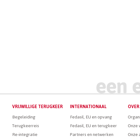
VRIJWILLIGE TERUGKEER
INTERNATIONAAL
OVER 
Begeleiding
Fedasil, EU en opvang
Organ
Terugkeerreis
Fedasil, EU en terugkeer
Onze 
Re-integratie
Partners en netwerken
Onze a