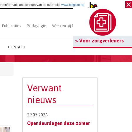
re informatie en diensten van de overheid:
www.belgium.be
Publicaties
Pedagogie
Werken bij Fedasil
Zoeken
> Voor zorgverleners
CONTACT
Verwant
nieuws
29.05.2026
Opendeurdagen deze zomer