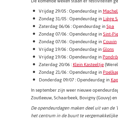
De komende weken staan er festiviteiten ge
Vrijdag 29/05 : Opendeurdag in
Machel
Zondag 31/05 : Opendeurdag in
Liège S
Zaterdag 06/06 : Opendeurdag in
Spa
Zondag 07/06 : Opendeurdag in
Sint-P
Zondag 07/06 : Opendeurdag in
Couvin
Vrijdag 19/06 : Opendeurdag in
Glons
Vrijdag 19/06 : Opendeurdag in
Pondr
Zaterdag 20/06 :
Klein Kasteeltje
(Werel
Zondag 21/06 : Opendeurdag in
Poelka
Donderdag 09/07 : Opendeurdag in
Kap
In september zijn weer nieuwe opendeurda
Zoutleeuw, Schaarbeek, Bovigny (Gouvy) e
De opendeurdagen maken deel uit van de ‘bu
het centrum in de buurt te vergemakkelijk