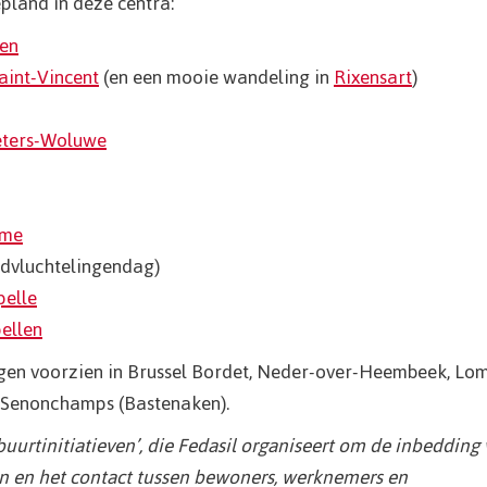
pland in deze centra:
en
aint-Vincent
(en een mooie wandeling in
Rixensart
)
ieters-Woluwe
ôme
dvluchtelingendag)
pelle
ellen
gen voorzien in Brussel Bordet, Neder-over-Heembeek, Lom
n Senonchamps (Bastenaken).
urtinitiatieven’, die Fedasil organiseert om de inbedding
en en het contact tussen bewoners, werknemers en