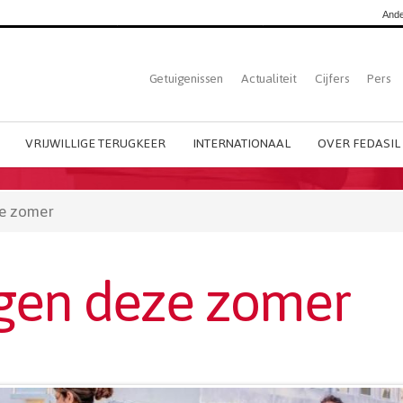
Ande
Top
Getuigenissen
Actualiteit
Cijfers
Pers
Dutch
menu
VRIJWILLIGE TERUGKEER
INTERNATIONAAL
OVER FEDASIL
e zomer
en deze zomer