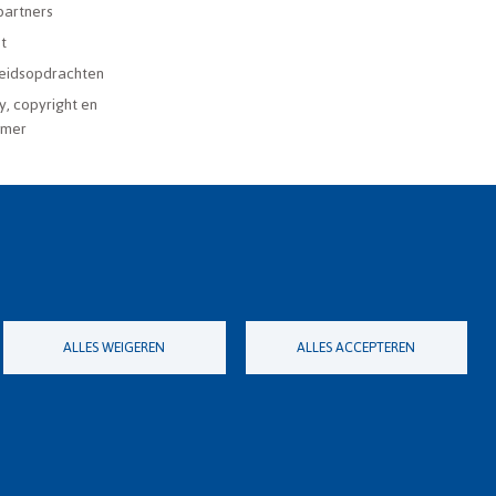
partners
t
eidsopdrachten
y, copyright en
imer
ALLES WEIGEREN
ALLES ACCEPTEREN