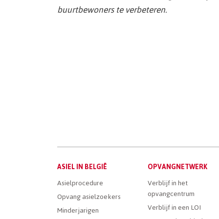
buurtbewoners te verbeteren.
Main
ASIEL IN BELGIË
OPVANGNETWERK
Dutch
Asielprocedure
Verblijf in het
opvangcentrum
Menu
Opvang asielzoekers
Verblijf in een LOI
Minderjarigen