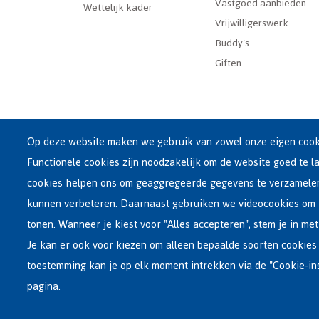
Vastgoed aanbieden
Wettelijk kader
Vrijwilligerswerk
Buddy's
Giften
Op deze website maken we gebruik van zowel onze eigen cooki
Functionele cookies zijn noodzakelijk om de website goed te l
Hoofdzetel Fedasil
cookies helpen ons om geaggregeerde gegevens te verzamel
Kartuizersstraat 21 , 1000 Brussel
kunnen verbeteren. Daarnaast gebruiken we videocookies om 
Email : info@fedasil.be • T : +32-(0)2-213 44 11 • F : +32-
tonen. Wanneer je kiest voor "Alles accepteren", stem je in met
Privacy, copyright en disclaimer
|
Toegankelijkheidsve
Je kan er ook voor kiezen om alleen bepaalde soorten cookies 
Cookie-instellingen
toestemming kan je op elk moment intrekken via de "Cookie-in
pagina.