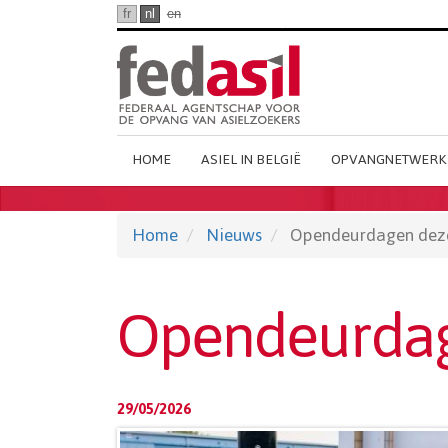
Ga
fr
nl
en
naar
hoofdinhoud
Main
HOME
ASIEL IN BELGIË
OPVANGNETWERK
Dutch
Menu
Home
Nieuws
Opendeurdagen dez
Opendeurdag
29/05/2026