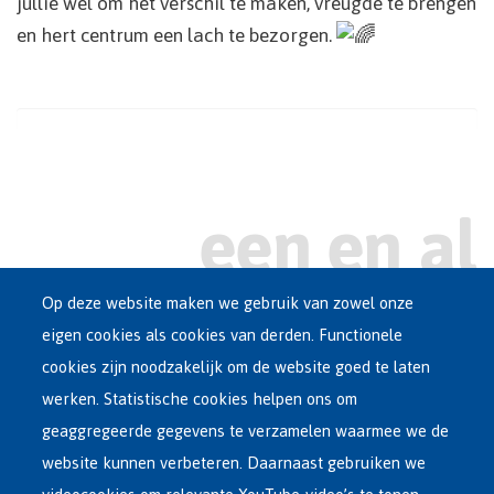
jullie wel om het verschil te maken, vreugde te brengen
en hert centrum een lach te bezorgen.
Op deze website maken we gebruik van zowel onze
eigen cookies als cookies van derden. Functionele
Main
ASIEL IN BELGIË
cookies zijn noodzakelijk om de website goed te laten
Dutch
werken. Statistische cookies helpen ons om
OPVANGNETWERK
Menu
geaggregeerde gegevens te verzamelen waarmee we de
website kunnen verbeteren. Daarnaast gebruiken we
VRIJWILLIGE TERUGKEER