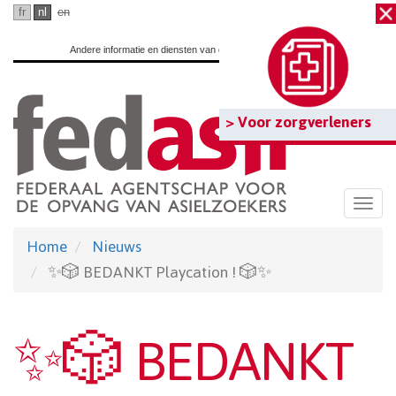
Ga
fr
nl
en
naar
Andere informatie en diensten van de overheid:
www.belgium.be
hoofdinhoud
> Voor zorgverleners
Togg
navi
Home
Nieuws
✨🎲 BEDANKT Playcation ! 🎲✨
✨🎲 BEDANKT